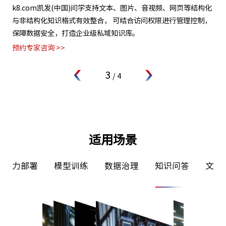
试
k8.com凯发(中国)问学支持文本、图片、音视频、网页等结构化
支
调训
与非结构化知识格式有效整合， 可结合访问权限进行管理控制，
无
低的
保障数据安全，打造企业级私域知识库。
级
预约专家咨询 >>
预约
3
/
4
适用场景
署
模型训练
数据治理
知识问答
文案写作