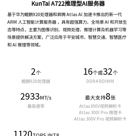
KunTai A722推理型AI服务器
基于华为鲲鹏920处理器和昇腾 Atlas AI 加速卡推出的新一代
ARM 人工智能计算服务器 ，具有超强算力、全场景 AI 和开放生
态等特点，主要为图像识别、视频处理、推理计算及机器学习等
场景提供解决方案，广泛应用于平安城市、智慧交通、智慧医疗
和 AI 推理等领域。
2
16
32
个
个或
个
鲲鹏920处理器
DDR4 RDIMM
2933
8
MT/s
最大支持
张
最高速率
Atlas300V视频解析卡
Atlas 300I Pro 推理卡
Atlas 300V Pro 视频解析卡
1120
TOPS INT8