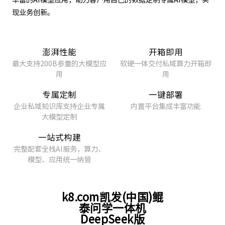
现业务创新。
澎湃性能
开箱即用
最大支持200B参量的大模型应
软硬一体交付私域算力开箱即
用
用
专属定制
一键部署
企业私域知识库支持企业专属
内置平台集成丰富功能
大模型定制
一站式构建
完整配套全栈AI服务，算力、
模型、应用统一纳管
k8.com凯发(中国)鲲
泰问学一体机
DeepSeek版